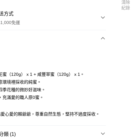
清除
紀錄
送方式
1,000免運
次付款
付款
蜜（120g） x 1 + 咸豐草蜜（120g） x 1。
意環境裡採收的純蜜。
四季花種的微妙好滋味。
，充滿愛的職人原0蜜。
滿愛心愛的賴爺爺，尊重自然生態，堅持不過度採收。
類 (1)