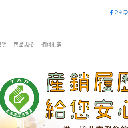
全家付款
林的飲食
每筆NT$6
分享
7-11付款
每筆NT$6
宅配
說明
商品規格
相關推薦
每筆NT$1