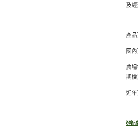
及經
產品
國內
農場
期檢
近年
宏基