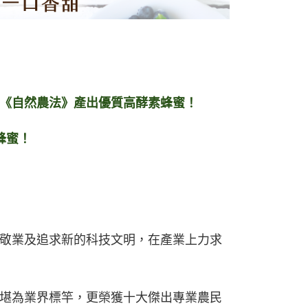
《自然農法》產出優質高酵素蜂蜜！
蜂蜜！
敬業及追求新的科技文明，在產業上力求
堪為業界標竿，更榮獲十大傑出專業農民