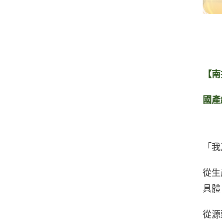
【南
國產
「我
從生
具體
從源