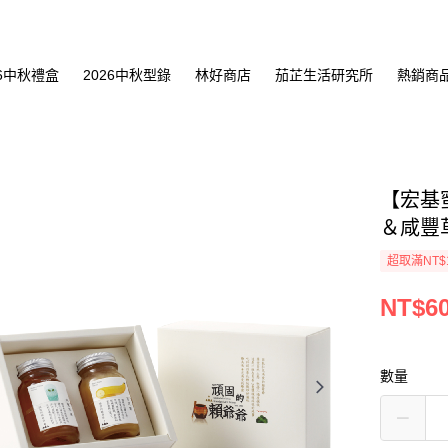
26中秋禮盒
2026中秋型錄
林好商店
茄芷生活研究所
熱銷商
【宏基
＆咸豐草
超取滿NT$
NT$6
數量