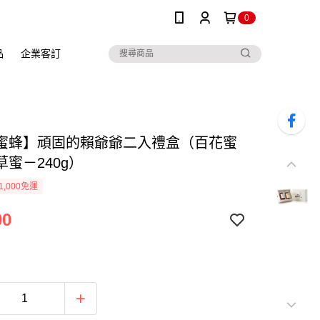
0
品
企業客訂
蜜蜂】頑固的賴爺爺二入禮盒（百花蜜
蜜－240g）
1,000免運
00