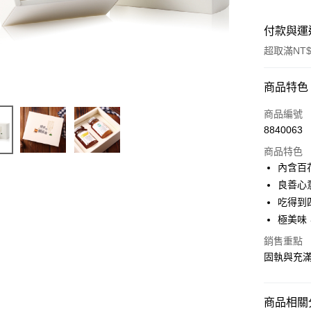
付款與運
超取滿NT$
付款方式
商品特色
信用卡一
商品編號
8840063
超商取貨
商品特色
LINE Pay
內含百花
良善心
Apple Pay
吃得到
悠遊付
極美味
ATM付款
銷售重點
固執與充
運送方式
商品相關分