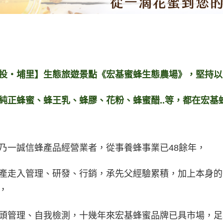
投‧埔里】生態旅遊景點《宏基蜜蜂生態農場》，堅持以
純正蜂蜜、蜂王乳、蜂膠、花粉、蜂蜜醋..等，都在宏基
乃一誠信蜂產品經營業者，從事養蜂事業已48餘年，
產走入管理、研發、行銷，承先父經驗累積，加上本身的
，
頭管理、自我檢測，十幾年來宏基蜂蜜品牌已具市場，足