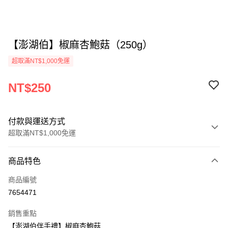
【澎湖伯】椒麻杏鮑菇（250g）
超取滿NT$1,000免運
NT$250
付款與運送方式
超取滿NT$1,000免運
付款方式
商品特色
信用卡一次付款
商品編號
超商取貨付款
7654471
LINE Pay
銷售重點
Apple Pay
【澎湖伯伴手禮】椒麻杏鮑菇