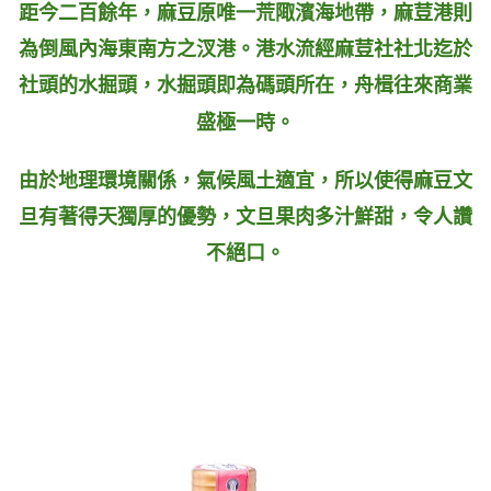
距今二百餘年，麻豆原唯一荒陬濱海地帶，麻荳港則
為倒風內海東南方之汊港。港水流經麻荳社社北迄於
社頭的水掘頭，水掘頭即為碼頭所在，舟楫往來商業
盛極一時。
由於地理環境關係，氣候風土適宜，所以使得麻豆文
旦有著得天獨厚的優勢，文旦果肉多汁鮮甜，令人讚
不絕口。