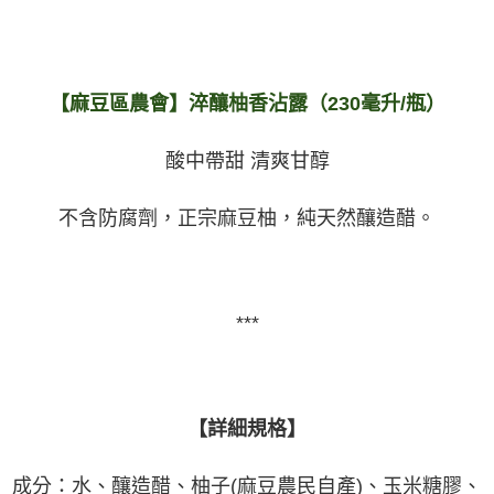
【麻豆區農會】
淬釀柚香沾露
（230毫升/瓶）
酸中帶甜 清爽甘醇
不含防腐劑，正宗麻豆柚，純天然釀造醋。
***
【詳細規格】
成分：水、釀造醋、柚子(麻豆農民自產)、玉米糖膠、