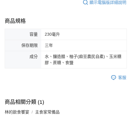
顯示電腦版詳細說明
商品規格
容量
230毫升
保存期限
三年
成分
水、釀造醋、柚子(麻豆農民自產)、玉米糖
膠、蔗糖、食鹽
客服
商品相關分類 (1)
林的飲食饗宴
主食家常備品