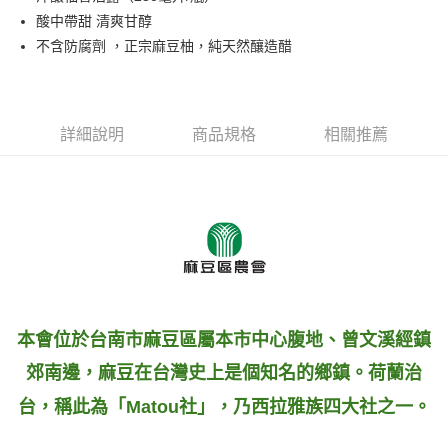
酸中帶甜 清爽甘醇
悠遊付
不含防腐劑 ，正宗麻豆柚，純天然釀造醋
ATM付款
運送方式
詳細說明
商品規格
相關推薦
全家付款取貨
每筆NT$60，滿NT$1,000(含以上)免運費
7-11付款取貨
每筆NT$60，滿NT$1,000(含以上)免運費
宅配
每筆NT$130，滿NT$1,500(含以上)免運費
本會位於台南市麻豆區屬本市中心腹地、曾文溪經鎮
郊南邊，麻豆在台灣史上是個知名的鄉鎮。荷蘭治
台，稱此為「Matou社」，乃西拉雅族四大社之一。