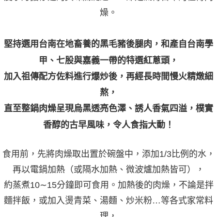
燥。
堅持選用台南在地畜養的黑毛豬後腿肉，和產自台南學
甲、七股與嘉義一帶的特選紅蔥頭，
加入祖傳配方佐料進行爆炒後，再經長時間慢火精燉細
熬，
直至整鍋肉燥呈現烏黑透亮色澤、誘人香氣四溢，樸實
香醇的古早風味，令人食指大動！
食用前，先將肉燥取出置於碗盤中，添加1/3比例的水，
再以電鍋加熱（或隔水加熱、微波爐加熱皆可），
約蒸煮10∼15分鐘即可食用。加熱後的肉燥，不論是拌
麵拌飯，或加入燙青菜、湯麵、炒米粉…等各式家常料
理，