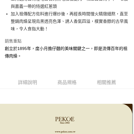
與嘉義一帶的特選紅蔥頭
悠遊付
加入祖傳配方佐料進行爆炒後，再經長時間慢火精燉細熬，直至
ATM付款
整鍋肉燥呈現烏黑透亮色澤、誘人香氣四溢，樸實香醇的古早風
味，令人食指大動！
運送方式
銷售重點
全家付款取貨
創立於1895年，度小月擔仔麵的美味關鍵之一，即是流傳百年的祖
每筆NT$60，滿NT$1,000(含以上)免運費
傳肉燥。
7-11付款取貨
每筆NT$60，滿NT$1,000(含以上)免運費
宅配
詳細說明
商品規格
相關推薦
每筆NT$130，滿NT$1,500(含以上)免運費