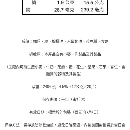
成份：麵粉、糖、棕櫚油、人造奶油、茶豆粉、食鹽
過敏原：本產品含有小麥、乳製品及其製品
（工廠內可能生產小麥、牛奶、芝麻、蛋、花生、堅果、芒果、杏仁、含
麩質的穀物及其製品）
淨重：240公克 -4.5％（12公克╳20片）
保存期限：一年（未拆封）
有效日期：標示於外包裝（西元 年/月/日）
保存方法：請存放陰涼乾燥處，避免日曬高溫，內包裝開封後請於當日食