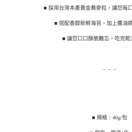
■ 採用台灣本產黃金蕎麥粒，讓您每
■ 搭配香醇新鮮海苔，加上醬油
■ 讓您口口酥脆難忘，吃完乾
－－－
■ 規格
：40g/
包