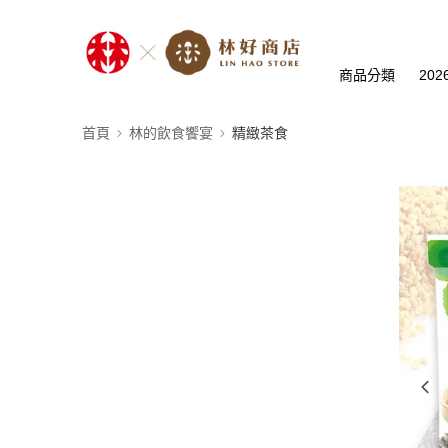
商品分類
20
首頁
林的飲食饗宴
精緻茶食