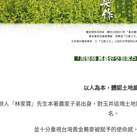
「用堅持
將最好交到客戶
以人為本
，
體認土地
辦人『林家寶』先生本著農家子弟出身，對玉井這塊土地
名。
並十分重視台灣黃金蕎麥被賦予的使命感