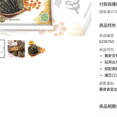
付款與運
超取滿NT$
付款方式
商品特色
信用卡一
商品編號
6226763
超商取貨
商品特色
LINE Pay
蕎麥含
採用台
Apple Pay
搭配香
悠遊付
讓您口
ATM付款
銷售重點
蕎麥香氣
運送方式
商品相關分
全家付款
林的飲食
每筆NT$6