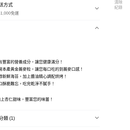
清除
送方式
紀錄
1,000免運
次付款
付款
有豐富的營養成分，讓您健康滿分！
灣本產黃金蕎麥粒，讓您每口吃的到蕎麥口感！
醇新鮮海苔，加上醬油精心調配烘烤！
口酥脆難忘，吃完乾淨不膩手！
加上杏仁甜味，豐富您的味蕾！
類 (1)
取貨
饗宴
精緻茶食
0，滿NT$1,000(含以上)免運費