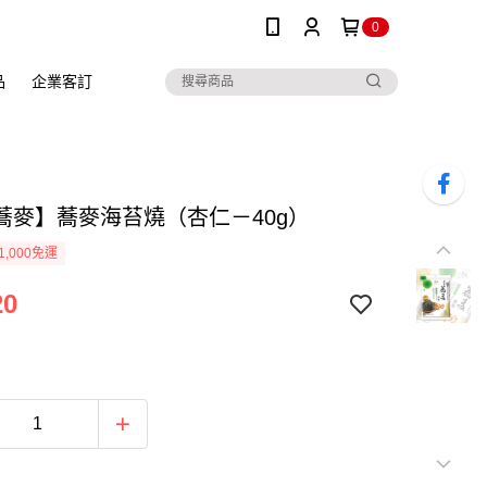
0
品
企業客訂
蕎麥】蕎麥海苔燒（杏仁－40g）
1,000免運
20