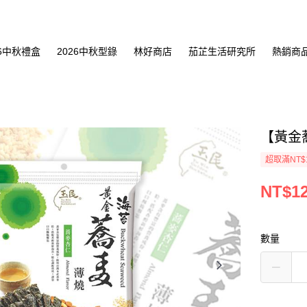
26中秋禮盒
2026中秋型錄
林好商店
茄芷生活研究所
熱銷商
【黃金
超取滿NT$
NT$1
數量