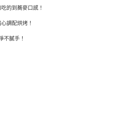
口吃的到蕎麥口感！
精心調配烘烤！
淨不膩手！