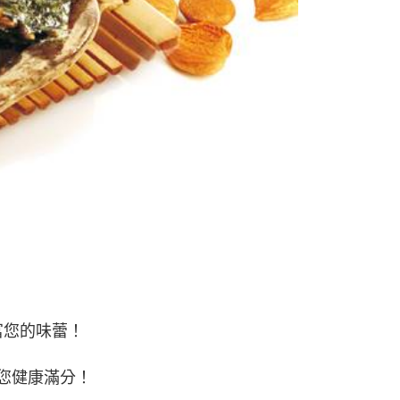
富您的味蕾！
讓您健康滿分！