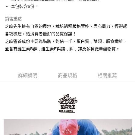
本包裝含6份。
悠遊付
銷售重點
ATM付款
芝麻先生擁有自營的農地，栽培過程嚴格管控、盡心盡力，經得起
各項檢驗，給消費者最好的品質保證！
運送方式
芝麻營養成份主要為脂肪，約佔一半，蛋白質﹑醣類﹑膳食纖維，
全家付款取貨
並含有維生素B群﹑維生素E與鎂﹑鉀﹑鋅及多種微量礦物質。
每筆NT$60，滿NT$1,000(含以上)免運費
7-11付款取貨
每筆NT$60，滿NT$1,000(含以上)免運費
詳細說明
商品規格
相關推薦
宅配
每筆NT$130，滿NT$1,500(含以上)免運費