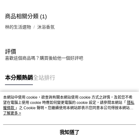
商品相關分類 (1)
林的生活選物
沐浴香氛
評價
喜歡這個商品嗎？購買後給他一個好評吧
本分類熱銷
全站排行
本網站中使用 cookie，欲查詢有關本網站使用 cookie 方式之詳情，及若您不希
熱門標籤
望在電腦上使用 cookie 時應如何變更電腦的 cookie 設定，請參閱本網站「
隱私
權條款
」之 Cookie 聲明。您繼續使用本網站即表示您同意本公司得按本網站使
用條款之 Cookie 聲明使用 cookie。
了解更多 >
我知道了