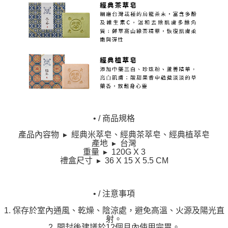
• / 商品規格
產品內容物 ▸ 經典米萃皂、經典茶萃皂、經典植萃皂
產地 ▸ 台灣
重量 ▸ 120G X 3
禮盒尺寸 ▸ 36 X 15 X 5.5 CM
• / 注意事項
1. 保存於室內通風、乾燥、陰涼處，避免高溫、火源及陽光直
射。
2. 開封後建議於12個月內使用完畢。