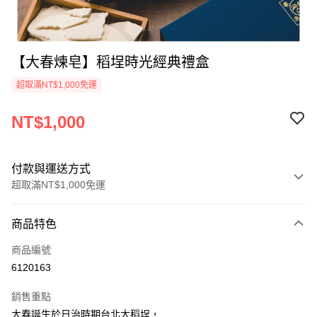
【大春煉皂】稻埕時光經典禮盒
超取滿NT$1,000免運
NT$1,000
付款與運送方式
超取滿NT$1,000免運
付款方式
商品特色
信用卡一次付款
商品編號
超商取貨付款
6120163
LINE Pay
銷售重點
Apple Pay
大春誕生於日治時期台北大稻埕，