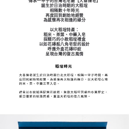
傳承一甲子的台灣老皂廠【大春煉皂】
誕生於日治時期的大稻埕
相隔數十年時光
再度回到創始地經營
為感懷再次相逢的緣分
以大稻埕特產：
稻米、茶葉、中藥入皂
採精巧的小款稻埕禮盒
以如花磚般八角皂型的設計
呼應外盒花磚印紋
呈現台灣的復古風情