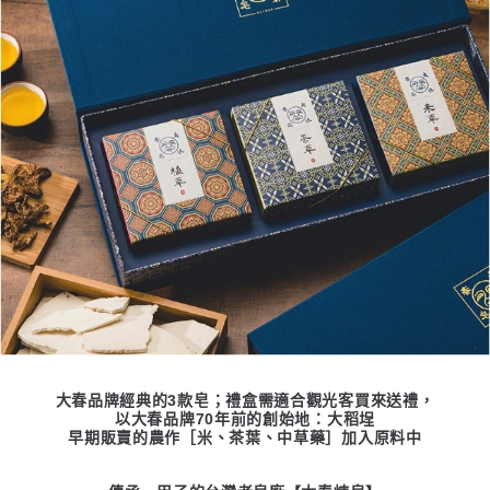
大春品牌經典的3款皂；禮盒需適合觀光客買來送禮，
以大春品牌70年前的創始地：大稻埕
早期販賣的農作［米、茶葉、中草藥］加入原料中