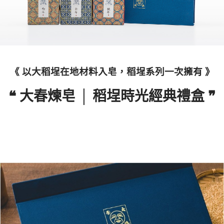
《 以大稻埕在地材料入皂，稻埕系列一次擁有 》
❝ 大春煉皂 │ 稻埕時光經典禮盒 ❞