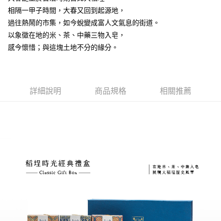
相隔一甲子時間，大春又回到起源地，
悠遊付
過往熱鬧的市集，如今蛻變成富人文氣息的街道。
ATM付款
以象徵在地的米、茶、中藥三物入皂，
感今懷惜；與這塊土地不分的緣分。
運送方式
全家付款取貨
每筆NT$60，滿NT$1,000(含以上)免運費
詳細說明
商品規格
相關推薦
7-11付款取貨
每筆NT$60，滿NT$1,000(含以上)免運費
宅配
每筆NT$130，滿NT$1,500(含以上)免運費
低溫
每筆NT$200，滿NT$2,000(含以上)免運費