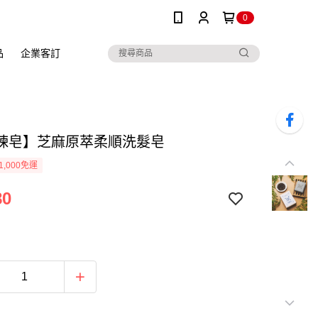
0
品
企業客訂
煉皂】芝麻原萃柔順洗髮皂
1,000免運
80