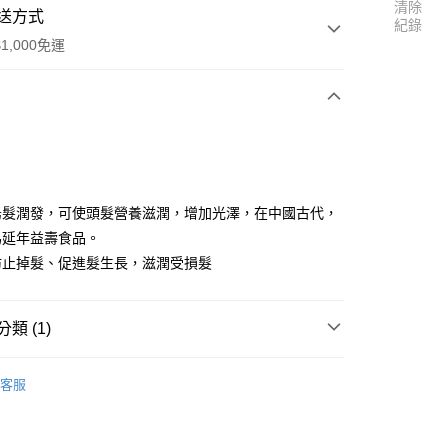
清除
送方式
紀錄
1,000免運
次付款
付款
烏髮潤發，可使頭髮營養滋潤，增加光澤，在中國古代，
為延年益壽食品。
防止掉髮、促進髮生長，滋潤受損髮
類 (1)
選物
沐浴香氛
客服
取貨
0，滿NT$1,000(含以上)免運費