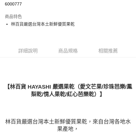
超商取貨付款
6000777
LINE Pay
商品特色
Apple Pay
林百貨嚴選台灣本土新鮮優質果乾
悠遊付
ATM付款
詳細說明
商品規格
相關推薦
運送方式
全家付款取貨
每筆NT$60，滿NT$1,000(含以上)免運費
【林百貨 HAYASHI 嚴選果乾（愛文芒果/珍珠芭樂/鳳
7-11付款取貨
梨乾/情人果乾/紅心芭樂乾）】
每筆NT$60，滿NT$1,000(含以上)免運費
宅配
每筆NT$130，滿NT$1,500(含以上)免運費
林百貨嚴選台灣本土新鮮優質果乾，來自台灣各地水
低溫
果產地，