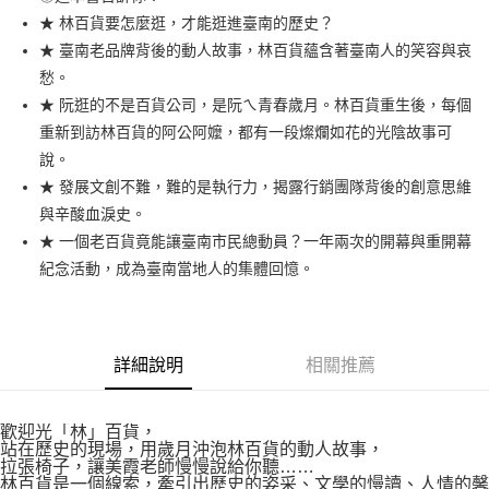
★ 林百貨要怎麼逛，才能逛進臺南的歷史？
悠遊付
★ 臺南老品牌背後的動人故事，林百貨蘊含著臺南人的笑容與哀
ATM付款
愁。
★ 阮逛的不是百貨公司，是阮ㄟ青春歲月。林百貨重生後，每個
運送方式
重新到訪林百貨的阿公阿嬤，都有一段燦爛如花的光陰故事可
說。
全家付款取貨
★ 發展文創不難，難的是執行力，揭露行銷團隊背後的創意思維
每筆NT$60，滿NT$1,000(含以上)免運費
與辛酸血淚史。
7-11付款取貨
★ 一個老百貨竟能讓臺南市民總動員？一年兩次的開幕與重開幕
每筆NT$60，滿NT$1,000(含以上)免運費
紀念活動，成為臺南當地人的集體回憶。
宅配
每筆NT$130，滿NT$1,500(含以上)免運費
詳細說明
相關推薦
低溫
每筆NT$200，滿NT$2,000(含以上)免運費
歡迎光「林」百貨，
站在歷史的現場，用歲月沖泡林百貨的動人故事，
拉張椅子，讓美霞老師慢慢說給你聽……
林百貨是一個線索，牽引出歷史的姿采、文學的慢讀、人情的馨