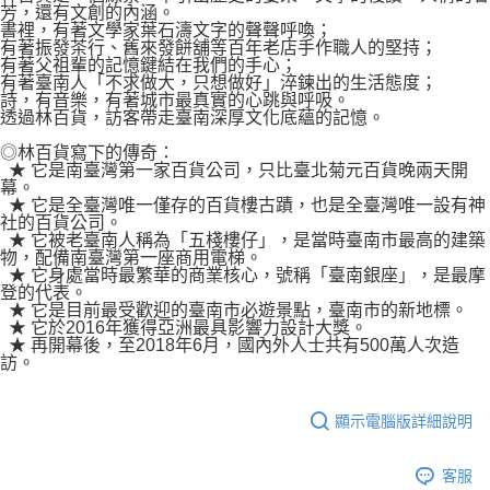
芳，還有文創的內涵。
書裡，有著文學家葉石濤文字的聲聲呼喚；
有著振發茶行、舊來發餅舖等百年老店手作職人的堅持；
有著父祖輩的記憶鍵結在我們的手心；
有著臺南人「不求做大，只想做好」淬鍊出的生活態度；
詩，有音樂，有著城市最真實的心跳與呼吸。
透過林百貨，訪客帶走臺南深厚文化底蘊的記憶。
◎林百貨寫下的傳奇：
★ 它是南臺灣第一家百貨公司，只比臺北菊元百貨晚兩天開
幕。
★ 它是全臺灣唯一僅存的百貨樓古蹟，也是全臺灣唯一設有神
社的百貨公司。
★ 它被老臺南人稱為「五棧樓仔」，是當時臺南市最高的建築
物，配備南臺灣第一座商用電梯。
★ 它身處當時最繁華的商業核心，號稱「臺南銀座」，是最摩
登的代表。
★ 它是目前最受歡迎的臺南市必遊景點，臺南市的新地標。
★ 它於2016年獲得亞洲最具影響力設計大獎。
★ 再開幕後，至2018年6月，國內外人士共有500萬人次造
訪。
顯示電腦版詳細說明
客服