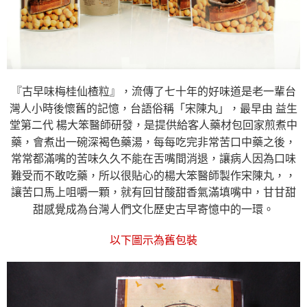
『古早味梅桂仙楂粒』，流傳了七十年的好味道是老一輩台
灣人小時後懷舊的記憶，台語俗稱「宋陳丸」，最早由 益生
堂第二代 楊大笨醫師研發，是提供給客人藥材包回家煎煮中
藥，會煮出一碗深褐色藥湯，每每吃完非常苦口中藥之後，
常常都滿嘴的苦味久久不能在舌嘴間消退，讓病人因為口味
難受而不敢吃藥，所以很貼心的楊大笨醫師製作宋陳丸，，
讓苦口馬上咀嚼一顆，就有回甘酸甜香氣滿填嘴中，甘甘甜
甜感覺成為台灣人們文化歷史古早寄憶中的一環。
以下圖示為舊包裝