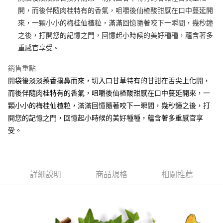
開，而後伴隨肉桂特有的香氣，咀嚼後仙楂酸甜感在口中蔓延開
悠遊付
來，一顆小小的梅桂仙楂粒，滿滿回憶隨著咬下一瞬間，幾秒鐘
ATM付款
之後，打開您的記憶之門，回憶起小時候的美好種種，蘊含著多
重感官享受。
運送方式
銷售重點
全家付款取貨
開袋後淡淡藥香撲鼻而來，切入口甘草特有的甘甜在舌尖上化開，
每筆NT$60，滿NT$1,000(含以上)免運費
而後伴隨肉桂特有的香氣，咀嚼後仙楂酸甜感在口中蔓延開來，一
7-11付款取貨
顆小小的梅桂仙楂粒，滿滿回憶隨著咬下一瞬間，幾秒鐘之後，打
開您的記憶之門，回憶起小時候的美好種種，蘊含著多重感官享
每筆NT$60，滿NT$1,000(含以上)免運費
受。
宅配
每筆NT$130，滿NT$1,500(含以上)免運費
低溫
詳細說明
商品規格
相關推薦
每筆NT$200，滿NT$2,000(含以上)免運費