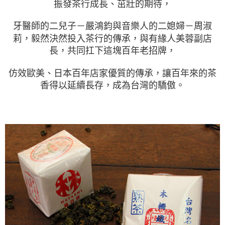
振發茶行成長、茁壯的期待，
牙醫師的二兒子－嚴鴻鈞與音樂人的二媳婦－周淑
莉，毅然決然投入茶行的傳承，與有緣人美蓉副店
長，共同扛下這塊百年老招牌，
仿效歐美、日本百年店家優質的傳承，讓百年來的茶
香得以延續長存，成為台灣的驕傲。