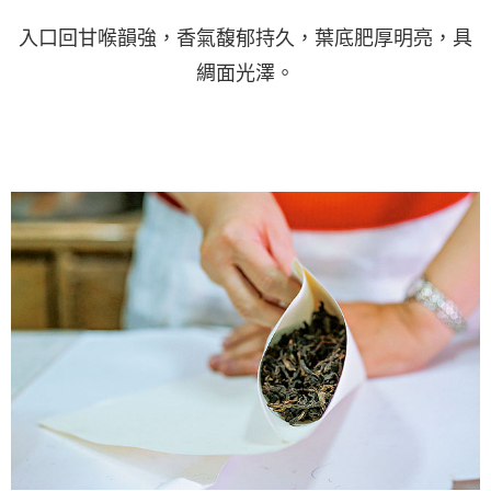
入口回甘喉韻強，香氣馥郁持久，葉底肥厚明亮，具
綢面光澤。