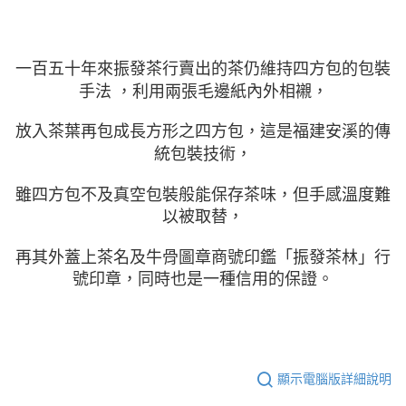
一百五十年來振發茶行賣出的茶仍維持四方包的包裝
手法 ，利用兩張毛邊紙內外相襯，
放入茶葉再包成長方形之四方包
，這是福建安溪的傳
統包裝技術
，
雖
四方包
不及真空包裝般能保存茶味，但手感溫度難
以被取替，
再其外蓋上茶名及牛骨圖章商號印鑑「振發茶林」行
號印章，
同時也是一種信用的保證
。
顯示電腦版詳細說明