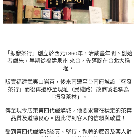
「振發茶行」創立於西元1860年，清咸豐年間。創始
者嚴朱，早期從福建泉州 來台，先落腳在台北大稻
埕，
販賣福建武夷山岩茶，後來南遷至台南府城設「盛發
茶行」而後再遷移至現址（民權路）改商號名稱為
「振發茶林」。
傳至現今店東第四代嚴燦城，他要求實在穩定的茶葉
品質及道德良心。因此得到客人的信賴與敬重！
受到第四代嚴燦城認真、堅持、執著的感召及客人對