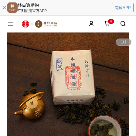
林百貨購物
開啟APP
立刻使用官方APP
0
1
/
1