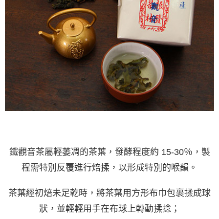
鐵觀音茶屬輕萎凋的茶葉，發酵程度約 15-30％，製
程需特別反覆進行焙揉，以形成特別的喉韻。
茶葉經初焙未足乾時，將茶葉用方形布巾包裹揉成球
狀，並輕輕用手在布球上轉動揉捻；