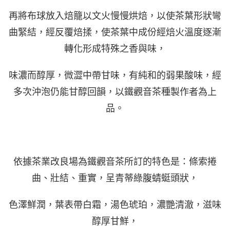
再將布球放入焙籠以文火慢慢烘焙，以使茶葉形狀彎
曲緊結，經反覆焙揉，使茶葉中成份經焙火溫度逐漸
轉化形成特殊之香與味，
味濃而醇厚，微澀中帶甘味，有純和的弱果酸味，經
多次沖泡仍能甘醇回韻，
以鐵觀音茶種製作者為上
品。
依據茶業改良場為鐵觀音茶所訂的特色是：條索捲
曲、壯結、重實，呈青蒂綠腹蜻蜓頭狀，
色澤鮮潤，葉表帶白霜，湯色琥珀，濃艷清澈，滋味
醇厚甘鮮，