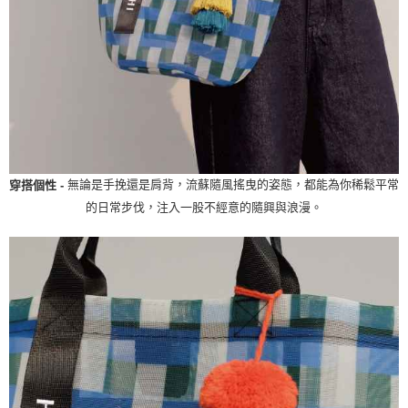
無論是手挽還是肩背，流蘇隨風搖曳的姿態，都能為你稀鬆平常
穿搭個性 -
的日常步伐，注入一股不經意的隨興與浪漫。