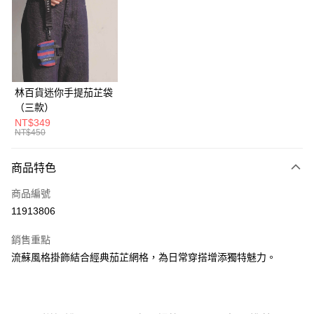
LINE Pay
Apple Pay
悠遊付
ATM付款
林百貨迷你手提茄芷袋
（三款）
運送方式
NT$349
NT$450
全家付款取貨
每筆NT$60，滿NT$1,000(含以上)免運費
商品特色
7-11付款取貨
商品編號
每筆NT$60，滿NT$1,000(含以上)免運費
11913806
宅配
銷售重點
每筆NT$130，滿NT$1,500(含以上)免運費
流蘇風格掛飾結合經典茄芷網格，為日常穿搭增添獨特魅力。