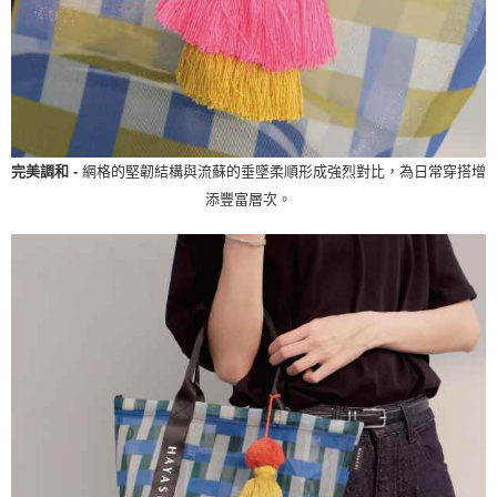
完美調和 -
網格的堅韌結構與流蘇的垂墜柔順形成強烈對比，為日常穿搭增
添豐富層次。