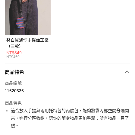
LINE Pay
Apple Pay
悠遊付
ATM付款
林百貨迷你手提茄芷袋
（三款）
運送方式
NT$349
NT$450
全家付款取貨
每筆NT$60，滿NT$1,000(含以上)免運費
商品特色
7-11付款取貨
商品編號
每筆NT$60，滿NT$1,000(含以上)免運費
11620336
宅配
商品特色
每筆NT$130，滿NT$1,500(含以上)免運費
適合放入手提與兩用托特包的內膽包，能夠將袋內部空間分隔開
來，進行分區收納，讓你的隨身物品更加整潔；所有物品一目了
然。