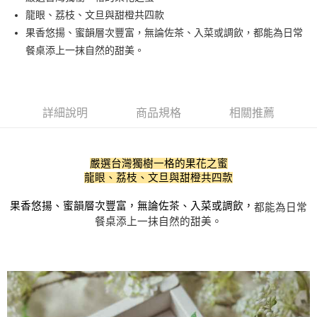
龍眼、荔枝、文旦與甜橙共四款
悠遊付
果香悠揚、蜜韻層次豐富，無論佐茶、入菜或調飲，都能為日常
ATM付款
餐桌添上一抹自然的甜美。
運送方式
全家付款取貨
詳細說明
商品規格
相關推薦
每筆NT$60，滿NT$1,000(含以上)免運費
7-11付款取貨
嚴選台灣獨樹一格的果花之蜜

每筆NT$60，滿NT$1,000(含以上)免運費
龍眼、荔枝、文旦與甜橙共四款
宅配
果香悠揚、蜜韻層次豐富，無論佐茶、入菜或調飲，
都能為日常
每筆NT$130，滿NT$1,500(含以上)免運費
餐桌添上一抹自然的甜美。