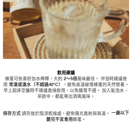
蜂蜜可依喜好加水稀釋，大約
2～5倍
風味最佳。
沖泡時建議使
用
常溫或溫水（不超過40°C）
，避免高溫破壞蜂蜜的天然營養。
早上起床空腹時不建議直接飲用，以免腸胃不適。
加入氣泡水、
茶飲中，都能帶出清爽風味。
一歲以下
請存放於陰涼乾燥處，避免陽光直射與高溫。
保存方式
嬰兒不宜食用
蜂蜜。