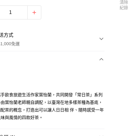
清除
紀錄
送方式
1,000免運
次付款
付款
攜⼿飲食旅遊⽣活作家葉怡蘭，共同開發「常⽇茶」系列
—由葉怡蘭⽼師親⾃調配，以臺灣在地多樣茶種為基底，
調配茶的概念，打造出可以讓⼈⽇⽇相 伴、隨時感受⼀年
風味與風情的四款好茶。