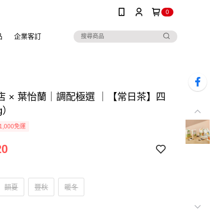
0
品
企業客訂
店 × 葉怡蘭｜調配極選 ｜【常⽇茶】四
g）
1,000免運
20
韻夏
豐秋
暖冬