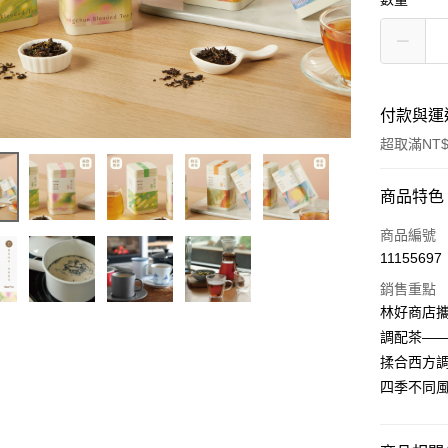
付款與運
超取滿NT$
付款方式
商品特色
信用卡一
商品編號
11155697
超商取貨
銷售重點
LINE Pay
林好商店
調配茶—
Apple Pay
揉合西⽅
悠遊付
四季不同
ATM付款