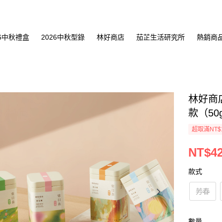
26中秋禮盒
2026中秋型錄
林好商店
茄芷生活研究所
熱銷商
林好商
款（50
超取滿NT$
NT$4
款式
芳春
數量