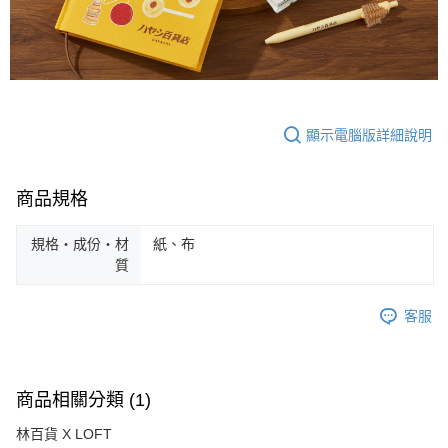
顯示電腦版詳細說明
商品規格
規格・成份・材
紙、布
質
客服
商品相關分類 (1)
林百貨 X LOFT