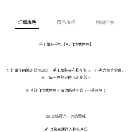
LINE Pay
Apple Pay
詳細說明
商品規格
相關推薦
悠遊付
ATM付款
手工精裝手扎【A5自填式內頁】
運送方式
全家付款取貨
每筆NT$60，滿NT$1,000(含以上)免運費
勾起童年回憶的封面設計，手工精裝書布搭配劍玉、巧克力槍等懷舊元
素，每一頁都是時光的縮影。
7-11付款取貨
每筆NT$60，滿NT$1,000(含以上)免運費
無時效自填式內頁，讓你隨時開寫、不受限制：
宅配
每筆NT$130，滿NT$1,500(含以上)免運費
📖 記錄靈光一閃的靈感
🖋 收藏生活裡的趣味片段