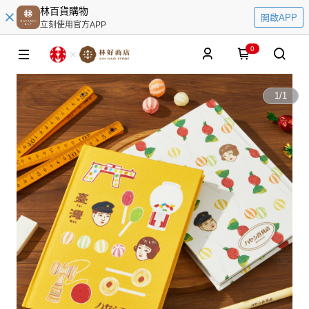
林百貨購物
開啟APP
立刻使用官方APP
0
1
/
1